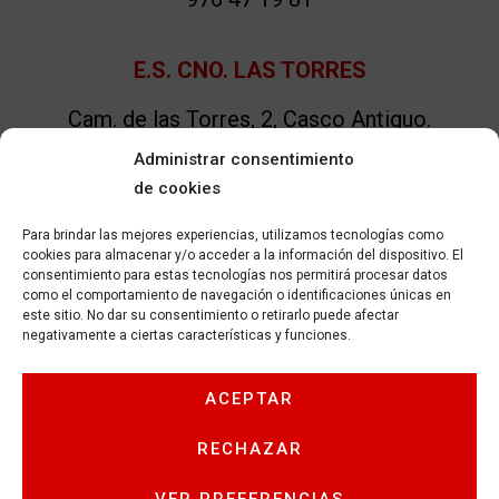
E.S. CNO. LAS TORRES
Cam. de las Torres, 2, Casco Antiguo.
50.008. Zaragoza.
Administrar consentimiento
876 65 39 27
de cookies
Para brindar las mejores experiencias, utilizamos tecnologías como
E.S. LA ROMERA
cookies para almacenar y/o acceder a la información del dispositivo. El
consentimiento para estas tecnologías nos permitirá procesar datos
A-2 SALIDA 284 DIR.- ZARAGOZA.
como el comportamiento de navegación o identificaciones únicas en
50.290. Épila.
este sitio. No dar su consentimiento o retirarlo puede afectar
negativamente a ciertas características y funciones.
976 60 00 56
ACEPTAR
AVISO LEGAL
POLÍTICA DE PRIVACIDAD
RECHAZAR
POLÍTICA DE COOKIES
CONTACTO
CALCULAR GASOLINA PARA VIAJE
VER PREFERENCIAS