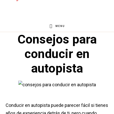
Saltar
Saltar
al
al
contenido
pie
MENU
principal
de
Consejos para
página
conducir en
autopista
Conducir en autopista puede parecer fácil si tienes
años de experiencia detrás de ti, pero cuando