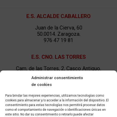
Footer
E.S. ALCALDE CABALLERO
Juan de la Cierva, 60
50.0014. Zaragoza.
976 47 19 81
E.S. CNO. LAS TORRES
Cam. de las Torres, 2, Casco Antiguo.
50.008. Zaragoza.
Administrar consentimiento
876 65 39 27
de cookies
Para brindar las mejores experiencias, utilizamos tecnologías como
E.S. LA ROMERA
cookies para almacenar y/o acceder a la información del dispositivo. El
consentimiento para estas tecnologías nos permitirá procesar datos
A-2 SALIDA 284 DIR.- ZARAGOZA.
como el comportamiento de navegación o identificaciones únicas en
50.290. Épila.
este sitio. No dar su consentimiento o retirarlo puede afectar