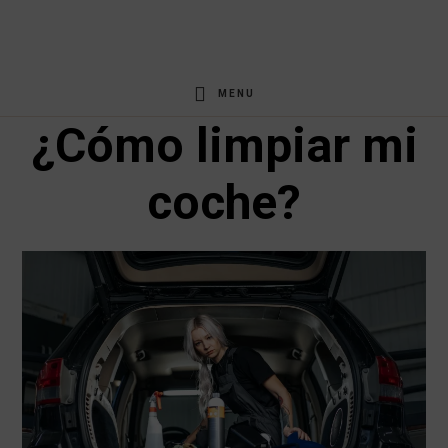
Saltar
Saltar
al
al
contenido
pie
MENU
principal
de
¿Cómo limpiar mi
página
coche?