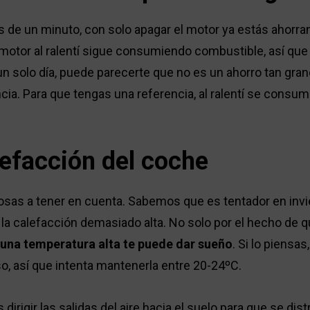
ás de un minuto, con solo apagar el motor ya estás ahorr
motor al ralentí sigue consumiendo combustible, así que 
un solo día, puede parecerte que no es un ahorro tan grand
ncia. Para que tengas una referencia, al ralentí se consu
lefacción del coche
cosas a tener en cuenta. Sabemos que es tentador en invi
a calefacción demasiado alta. No solo por el hecho de q
una temperatura alta te puede dar sueño
. Si lo piensas
o, así que intenta mantenerla entre 20-24ºC.
dirigir las salidas del aire hacia el suelo para que se dist