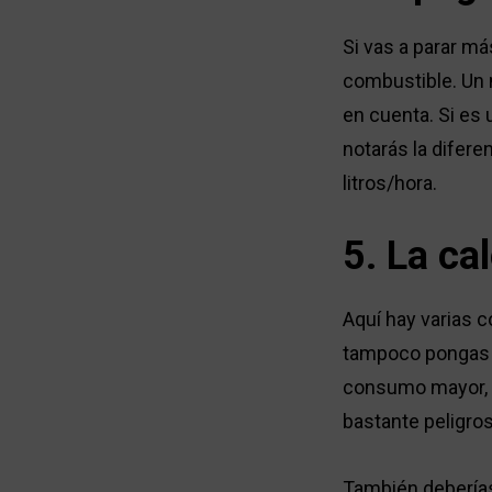
Si vas a parar m
combustible. Un 
en cuenta. Si es 
notarás la difere
litros/hora.
5. La ca
Aquí hay varias 
tampoco pongas l
consumo mayor,
bastante peligros
También deberías 