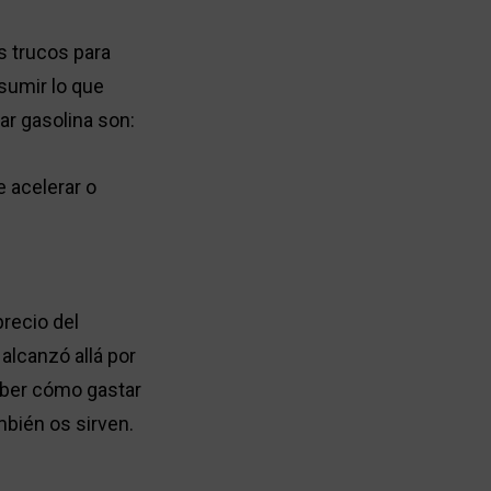
s trucos para
sumir lo que
ar gasolina son:
 acelerar o
precio del
alcanzó allá por
aber cómo gastar
mbién os sirven.