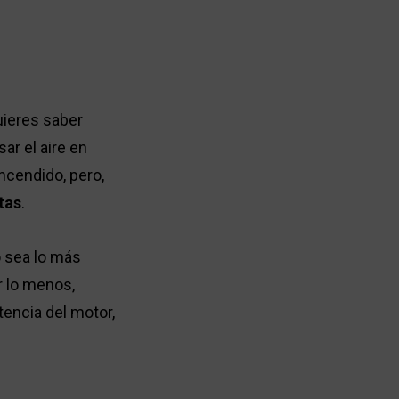
uieres saber
r el aire en
ncendido, pero,
tas
.
o sea lo más
or lo menos,
tencia del motor,