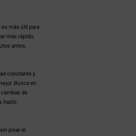
 es más útil para
egar más rápido,
nutos antes,
ad constante y
mejor. Busca en
o cambiar de
, hazlo
in pisar el