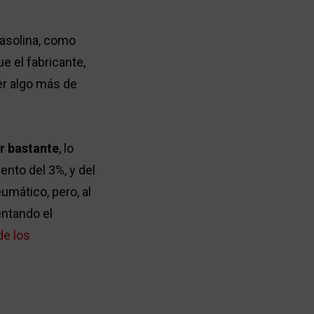
 gasolina, como
e el fabricante,
er algo más de
r bastante
, lo
nto del 3%, y del
umático, pero, al
entando el
de los