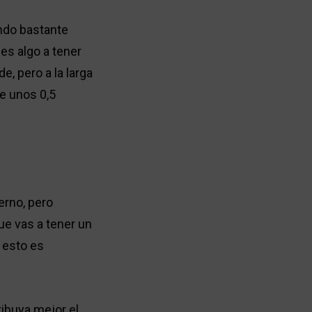
ando bastante
es algo a tener
e, pero a la larga
me unos 0,5
erno, pero
ue vas a tener un
, esto es
ribuya mejor el